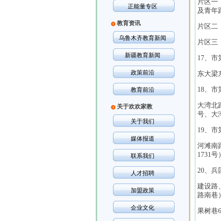
片区一
正能量专区
及青年路
教育资讯
片区二
乌鲁木齐教育新闻
片区三
新疆教育新闻
17、市
政策前沿
东大梁
18、市
教育前沿
大湾北
关于欢欢家教
号、大
关于我们
19、市
媒体报道
河滩南
173
联系我们
20、
人才招聘
建设路
加盟政策
路南巷
企业文化
果树巷