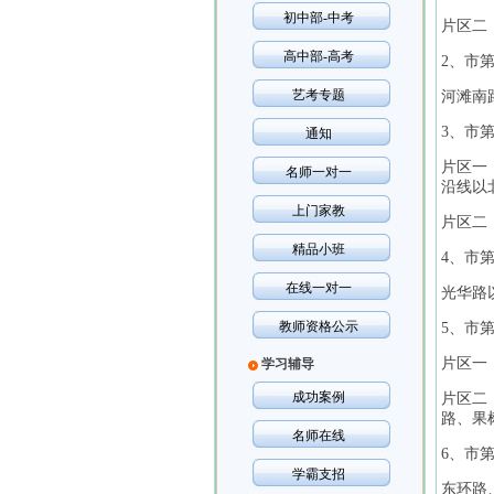
初中部-中考
片区二
高中部-高考
2、市第
艺考专题
河滩南
3、市第
通知
片区一
名师一对一
沿线以
上门家教
片区二
精品小班
4、市第
在线一对一
光华路
教师资格公示
5、市第
片区一
学习辅导
成功案例
片区二
路、果
名师在线
6、市第
学霸支招
东环路