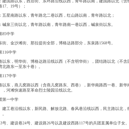
：建国路以东，西后街、东环路沿线以西，青年路以南，建国路以北（含红山路1
17、19号）；
：五星南路以东，青年路北二巷以西，红山路以南，青年路以北；
：碱泉三街以北，青年路以南，青年路南一巷以西，碱泉街以东。
第85中学
东街、金沙滩街、那拉提街全部，博格达路部分，东泉路1568号。
第116中学
路以东，明华街、博格达路沿线以西（不含明华街），团结路以北（不含
湾北路东一至东十巷）。
第117中学
路以东，燕儿窝路以西（含燕儿窝路东、西巷），新华南路西一巷、新华南
1号），河滩快速路至革命烈士陵园沿线以北。
兵团第一中学
、建工巷沿线以东，新民路、解放北路、春风巷沿线以西，民主路以北，
）。
63号、建设巷24号、建设路26号以及建设西路117号的兵团直属单位子女