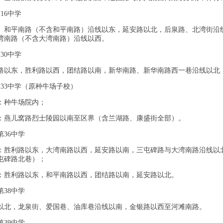
16中学
、和平南路（不含和平南路）沿线以东，延安路以北，后泉路、北湾街沿
湾南路（不含大湾南路）沿线以西。
30中学
路以东，胜利路以西，团结路以南，新华南路、新华南路西一巷沿线以北（含新
第33中学（原种牛场子校）
：种牛场院内；
：燕儿窝路烈士陵园以南至区界（含兰湖路、康盛街全部）。
第36中学
：胜利路以东，大湾南路以西，延安路以南，三屯碑路与大湾南路沿线以北
屯碑路北巷）；
：胜利路以东，和平南路以西，团结路以南，延安路以北。
第38中学
以北，龙泉街、爱国巷、油库巷沿线以南，金银路以西至河滩南路。
第39中学