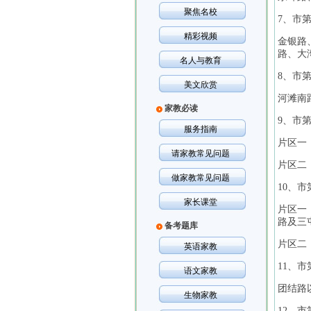
聚焦名校
7、市第
精彩视频
金银路
路、大
名人与教育
8、市第
美文欣赏
河滩南
家教必读
9、市
服务指南
片区一
请家教常见问题
片区二
做家教常见问题
10、市
家长课堂
片区一
路及三
备考题库
片区二
英语家教
11、市
语文家教
团结路
生物家教
12、市