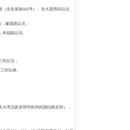
南（含东泉路666号），东大梁西街以北
)，建国路以北；
，幸福路以北。
三街以北；
泉三街以南。
。
含大湾北路至明华街间的团结路全部），