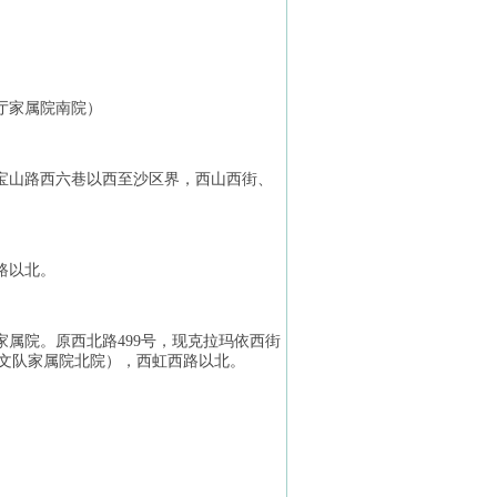
厅家属院南院）
宝山路西六巷以西至沙区界，西山西街、
路以北。
属院。原西北路499号，现克拉玛依西街
水文队家属院北院），西虹西路以北。