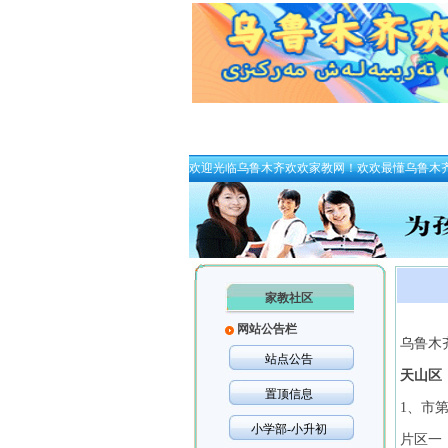
欢迎光临乌鲁木齐欢欢家教网！欢欢最懂乌鲁木
家教社区
网站公告栏
乌鲁木
站点公告
天山区
置顶信息
1、市第
小学部-小升初
片区一