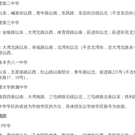
兵团第二中学
以东，碱泉街以西，青年路以南，东风路、东后街沿线以北（不含东后街
兵团第三中学
：金银路以东，大湾北路以西，体育馆路以南，跃进街以北；跃进街至北
：大湾北路以东，幸福路以南，北湾街以北（不含北湾街，含大湾北路东
巷以西。
乌鲁木齐八一中学
东，五星南路以西，红山路以南部分，青年路以北。前进路225号 (不含红山路
路17、19号) 。
新疆大学附属中学
路西四巷以南，大湾南路、三屯碑路沿线以北，三屯碑路北巷以东；胜利路
中学学区的表述为学校学区的方位，具体招生以学校学区路号为依据。
克区
3中学