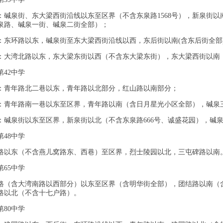
：碱泉街、东大梁西街沿线以东至区界（不含东泉路1568号），新泉街以
泉路、碱泉一街、碱泉二街全部）；
：东环路以东，碱泉街至东大梁西街沿线以西，东后街以南(含东后街全部
：大湾北路以东，东大梁东街以西（不含东大梁东街），东大梁西街以南
第42中学
：青年路北二巷以东，青年路以北部分，红山路以南部分；
：青年路南一巷以东至区界，青年路以南（含日月星光小区全部），碱泉
：碱泉街以东至区界，新泉街以北（不含东泉路666号、诚盛花园），碱
第48中学
路以东（不含燕儿窝路东、西巷）至区界，烈士陵园以北，三屯碑路以南
第65中学
路（含大湾南路以西部分）以东至区界（含明华街全部），团结路以南（
路以北（不含十七户路）。
第80中学