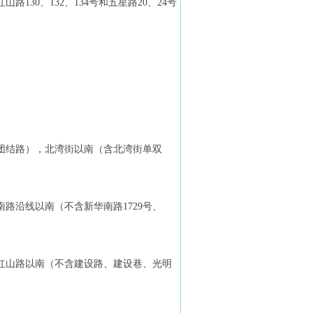
30、132、134号和五星路20、24号
团结路），北湾街以南（含北湾街单双
路沿线以南（不含新华南路1729号、
红山路以南（不含建设路、建设巷、光明
。