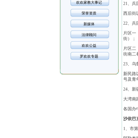
欢欢家教大事记
21、
荣誉资质
西后街
22、
新媒体
片区一
法律顾问
街）；
欢欢公益
片区二
街南二
罗欢欢专题
23、
新民路以
号及青年
24、
大湾南
各国办
沙依巴
1、市第