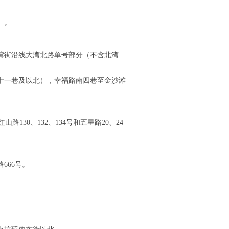
）。
湾街沿线大湾北路单号部分（不含北湾
十一巷及以北），幸福路南四巷至金沙滩
130、132、134号和五星路20、24
666号。