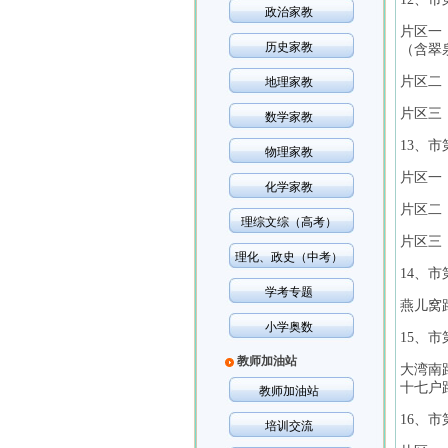
政治家教
片区一
历史家教
（含翠
片区二
地理家教
片区三
数学家教
13、市
物理家教
片区一
化学家教
片区二
理综文综（高考）
片区三
理化、政史（中考）
14、市
学考专题
燕儿窝
小学奥数
15、市
教师加油站
大湾南
十七户
教师加油站
16、市
培训交流