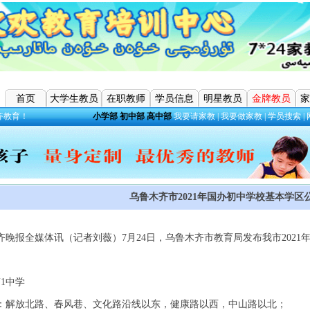
首页
大学生教员
在职教师
学员信息
明星教员
金牌教员
家
齐教育！
小学部
初中部
高中部
我要请家教
|
我要做家教
|
学员搜索
|
乌鲁木齐市2021年国办初中学校基本学区
齐晚报全媒体讯（记者刘薇）7月24日，乌鲁木齐市教育局发布我市202
1中学
：解放北路、春风巷、文化路沿线以东，健康路以西，中山路以北；