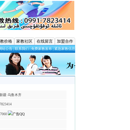
教价格
家教社区
在线留言
加盟合作
网站公告
|
联系我们
|
免费家教发布
|
紧急家教信息
·新疆·乌鲁木齐
7823414
77060