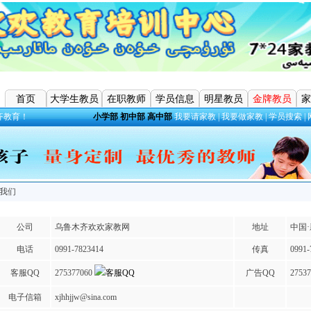
首页
大学生教员
在职教师
学员信息
明星教员
金牌教员
家
齐教育！
小学部
初中部
高中部
我要请家教
|
我要做家教
|
学员搜索
|
我们
公司
乌鲁木齐欢欢家教网
地址
中国
电话
0991-7823414
传真
0991-
客服QQ
275377060
广告QQ
2753
电子信箱
xjhhjjw@sina.com