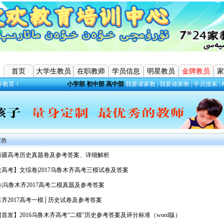
首页
大学生教员
在职教师
学员信息
明星教员
金牌教员
家
齐教育！
小学部
初中部
高中部
我要请家教
|
我要做家教
|
学员搜索
|
家教
1新疆高考历史真题卷及参考答案、详细解析
高考】文综卷|2017乌鲁木齐高考三模试卷及答案
|乌鲁木齐2017高考二模真题及参考答案
齐2017高考一模│历史试卷及参考答案
首发】2016乌鲁木齐高考“二模”历史参考答案及评分标准（word版）