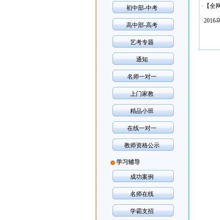
·
【全
初中部-中考
·
201
高中部-高考
艺考专题
通知
名师一对一
上门家教
精品小班
在线一对一
教师资格公示
学习辅导
成功案例
名师在线
学霸支招