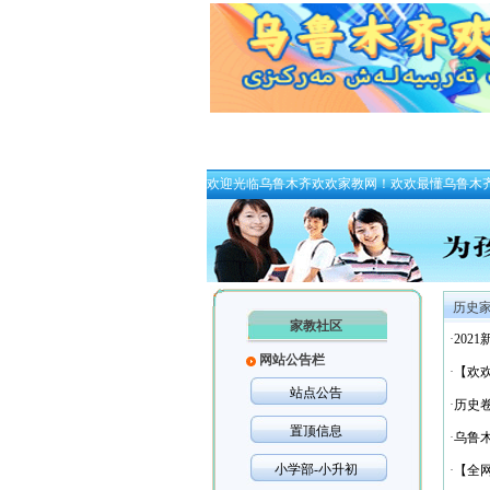
欢迎光临乌鲁木齐欢欢家教网！欢欢最懂乌鲁木
历史
家教社区
·
202
网站公告栏
·
【欢欢
站点公告
·
历史卷
置顶信息
·
乌鲁木
小学部-小升初
·
【全网