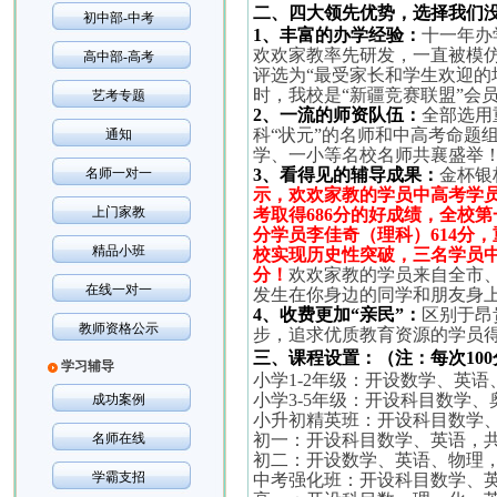
二、四大领先优势，选择我们
初中部-中考
1
、丰富的办学经验：
十一年办
欢欢家教率先研发，一直被模
高中部-高考
评选为“最受家长和学生欢迎的培
时，我校是“新疆竞赛联盟”会
艺考专题
2
、一流的师资队伍：
全部选用
科“状元”的名师和中高考命题
通知
学、一小等名校名师共襄盛举
名师一对一
3
、看得见的辅导成果：
金杯银
示，欢欢家教的学员中高考学
上门家教
考取得
686
分的好成绩，全校第
分学员李佳奇（理科）
614
分，
精品小班
校实现历史性突破，三名学员
分！
欢欢家教的学员来自全市
在线一对一
发生在你身边的同学和朋友身
4
、收费更加“亲民”：
区别于昂
教师资格公示
步，追求优质教育资源的学员
三、课程设置：（注：每次
100
学习辅导
小学
1-2
年级：开设数学、英语
小学
3-5
年级：开设科目数学、
成功案例
小升初精英班：开设科目数学
名师在线
初一：开设科目数学、英语，
初二：开设数学、英语、物理
学霸支招
中考强化班：开设科目数学、