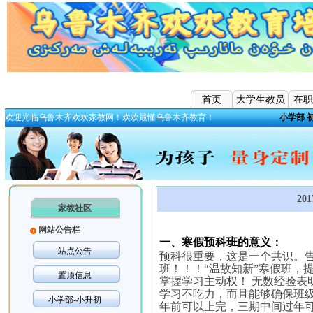
首页
大学生教员
在职
欢迎光临乌鲁木齐欢欢家教网！欢欢最懂乌鲁木齐教育！
小学部
2
家教社区
网站公告栏
一、寒假预科班的意义：
站点公告
预科很重要，这是一个共识。
班！！！“温故知新”寒假班，
置顶信息
掌握学习主动权！
无数经验表
学习不吃力，而且能够确保班
小学部-小升初
年前可以上完，三期中间过年