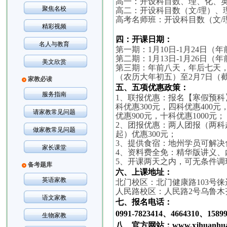
高一：开设科目数、理、化、
聚焦名校
高二：开设科目数（文
/
理）、
高考名师班：开设科目数（文
/
精彩视频
四：开课日期：
名人与教育
第一期：
1
月
10
日
-1
月
24
日（年
第二期：
1
月
13
日
-1
月
26
日（年
美文欣赏
第三期：年前八天，年后七天
（农历大年初五）至
2
月
7
日（
家教必读
五、五项优惠政策：
服务指南
1
、联报优惠：报名【寒假预科
科优惠
300
元，四科优惠
400
元
请家教常见问题
优惠
900
元，十科优惠
1000
元；
2
、团报优惠：两人团报（两科
做家教常见问题
起）优惠
300
元；
3
、提供食宿：地州学员可解决
家长课堂
4
、资料费全免：精华版讲义、
5
、开课两天之内，可无条件调
备考题库
六、上课地址：
英语家教
北门校区：北门健康路
103
号徕
人民路校区：人民路
2
号乌鲁木
语文家教
七、报名电话：
0991-7823414
、
4664310
、
1589
生物家教
八、官方网站：
www.xjhuanhu